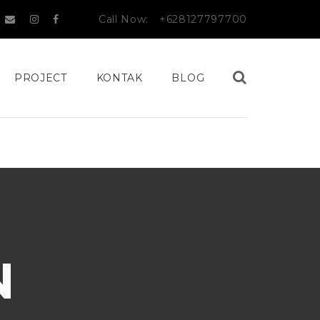
Call Now:
+628127797700
PROJECT
KONTAK
BLOG
N