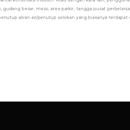
antai konstruksi industri. Atau dengan kata lain, penggun
 gudang besar, mess, area parkir, tangga pusat perbelanjaan
penutup aliran air/penutup selokan yang biasanya terdapat di