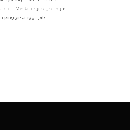
aan grating lebih cenderung
, dll. Meski begitu grating ini
 pinggir-pinggir jalan.