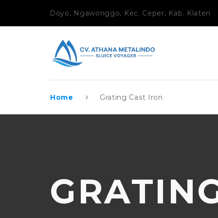
Doyo, Ngawonggo, Kec. Ceper, Kab. Klaten
Home
Grating Cast Iron
GRATING