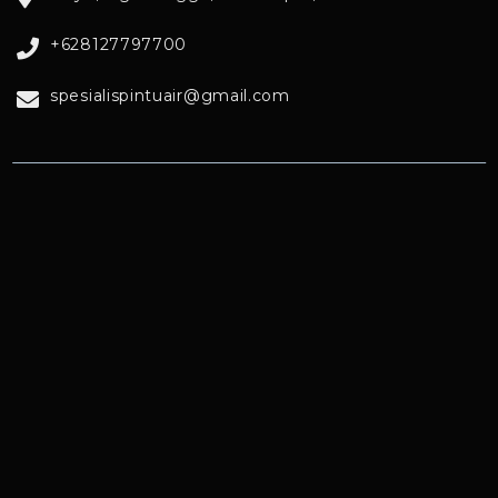
+628127797700
spesialispintuair@gmail.com