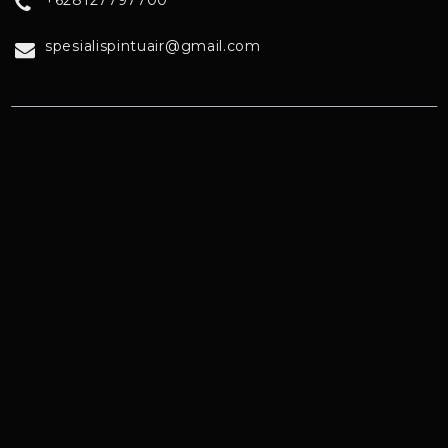
+628127797700
spesialispintuair@gmail.com